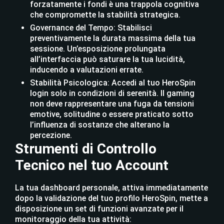
forzatamente i fondi è una trappola cognitiva
che compromette la stabilità strategica.
Governance del Tempo: Stabilisci
preventivamente la durata massima della tua
sessione. Un’esposizione prolungata
all’interfaccia può saturare la tua lucidità,
inducendo a valutazioni errate.
Stabilità Psicologica: Accedi al tuo HeroSpin
login solo in condizioni di serenità. Il gaming
non deve rappresentare una fuga da tensioni
emotive, solitudine o essere praticato sotto
l’influenza di sostanze che alterano la
percezione.
Strumenti di Controllo
Tecnico nel tuo Account
La tua dashboard personale, attiva immediatamente
dopo la validazione del tuo profilo HeroSpin, mette a
disposizione un set di funzioni avanzate per il
monitoraggio della tua attività: