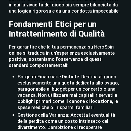
in cui la vivacità del gioco sia sempre bilanciata da
una logica rigorosa e da una condotta impeccabile.
Fondamenti Etici per un
Intrattenimento di Qualità
Per garantire che la tua permanenza su HeroSpin
online si traduca in un’esperienza esclusivamente
positiva, sosteniamo l’osservanza di questi
standard comportamentali:
Sorgenti Finanziarie Distinte: Destina al gioco
esclusivamente una quota dedicata allo svago,
paragonabile al budget per un concerto o una
vacanza. Non utilizzare mai capitali riservati a
obblighi primari come il canone di locazione, le
spese mediche o i risparmi familiari.
Gestione della Varianza: Accetta l’eventualità
della perdita come un costo intrinseco del
divertimento. L’ambizione di recuperare