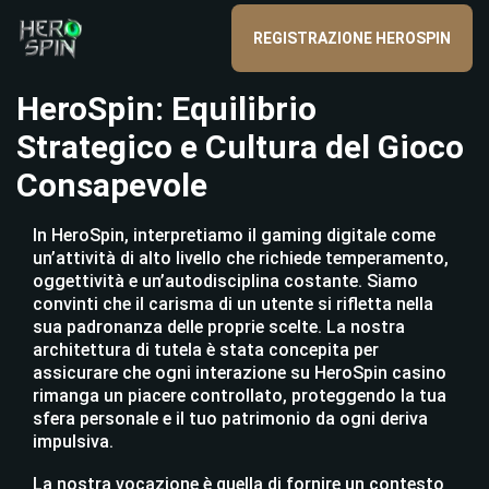
REGISTRAZIONE HEROSPIN
HeroSpin: Equilibrio
Strategico e Cultura del Gioco
Consapevole
In HeroSpin, interpretiamo il gaming digitale come
un’attività di alto livello che richiede temperamento,
oggettività e un’autodisciplina costante. Siamo
convinti che il carisma di un utente si rifletta nella
sua padronanza delle proprie scelte. La nostra
architettura di tutela è stata concepita per
assicurare che ogni interazione su HeroSpin casino
rimanga un piacere controllato, proteggendo la tua
sfera personale e il tuo patrimonio da ogni deriva
impulsiva.
La nostra vocazione è quella di fornire un contesto