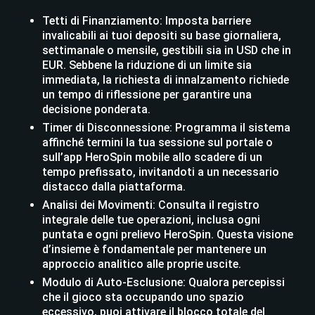
Tetti di Finanziamento: Imposta barriere
invalicabili ai tuoi depositi su base giornaliera,
settimanale o mensile, gestibili sia in USD che in
EUR. Sebbene la riduzione di un limite sia
immediata, la richiesta di innalzamento richiede
un tempo di riflessione per garantire una
decisione ponderata.
Timer di Disconnessione: Programma il sistema
affinché termini la tua sessione sul portale o
sull’app HeroSpin mobile allo scadere di un
tempo prefissato, invitandoti a un necessario
distacco dalla piattaforma.
Analisi dei Movimenti: Consulta il registro
integrale delle tue operazioni, inclusa ogni
puntata e ogni prelievo HeroSpin. Questa visione
d’insieme è fondamentale per mantenere un
approccio analitico alle proprie uscite.
Modulo di Auto-Esclusione: Qualora percepissi
che il gioco sta occupando uno spazio
eccessivo, puoi attivare il blocco totale del