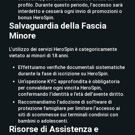
profilo. Durante questo periodo, l’accesso sarà
interdetto e cesserà ogni invio di promozioni o
bonus HeroSpin.
Salvaguardia della Fascia
Minore
L’utilizzo dei servizi HeroSpin è categoricamente
vietato ai minori di 18 anni.
Effettuiamo verifiche documentali sistematiche
durante la fase di iscrizione su HeroSpin.
Un’ispezione KYC approfondita è obbligatoria
per convalidare ogni vincita HeroSpin,
confermando l’identità e l’età dell’avente diritto.
Raccomandiamo l’adozione di software di
protezione famigliare per limitare l’accesso ai
siti di scommesse sui terminali condivisi con
bambini o adolescenti.
Risorse di Assistenza e